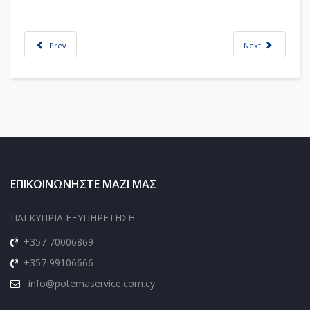
Prev
Next
ΕΠΙΚΟΙΝΩΝΗΣΤΕ ΜΑΖΙ ΜΑΣ
ΠΑΓΚΥΠΡΙΑ ΕΞΥΠΗΡΕΤΗΣΗ
+357 70006869
+357 99106666
info@potemaservice.com.cy