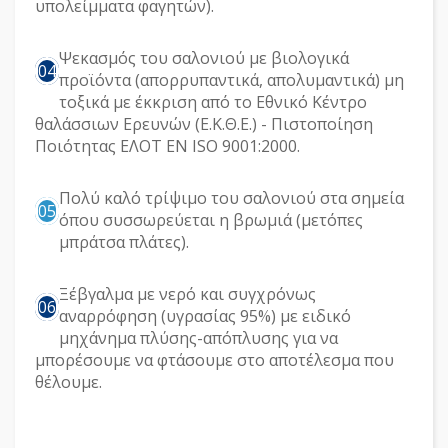
υπολείμματα φαγητών).
Ψεκασμός του σαλονιού με βιολογικά
04
προϊόντα (απορρυπαντικά, απολυμαντικά) μη
τοξικά με έκκριση από το Εθνικό Κέντρο
θαλάσσιων Ερευνών (Ε.Κ.Θ.Ε.) - Πιστοποίηση
Ποιότητας ΕΛΟΤ ΕΝ ISO 9001:2000.
Πολύ καλό τρίψιμο του σαλονιού στα σημεία
05
όπου συσσωρεύεται η βρωμιά (μετόπες
μπράτσα πλάτες).
Ξέβγαλμα με νερό και συγχρόνως
06
αναρρόφηση (υγρασίας 95%) με ειδικό
μηχάνημα πλύσης-απόπλυσης για να
μπορέσουμε να φτάσουμε στο αποτέλεσμα που
θέλουμε.​